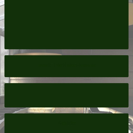
email:
info@stein-team.de
Schiefer