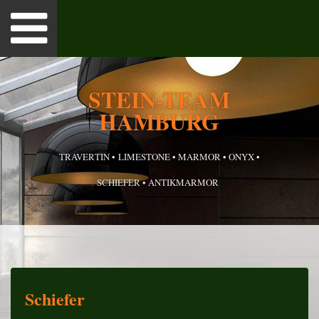
Toggle
navigation
TSEITE
STEIN-TEAM
HAMBURG
 UNS
UKTE
TRAVERTIN • LIMESTONE • MARMOR • ONYX •
SCHIEFER • ANTIKMARMOR
RENZAUSZUG
TAKT
ESSUM
Schiefer
S