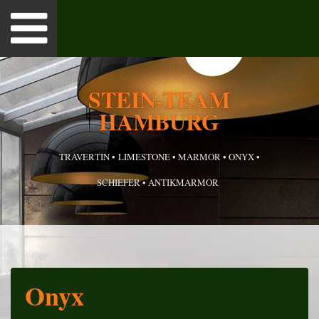
Toggle
navigation
TSEITE
STEIN-TEAM
HAMBURG
 UNS
UKTE
TRAVERTIN • LIMESTONE • MARMOR • ONYX •
SCHIEFER • ANTIKMARMOR
RENZAUSZUG
TAKT
ESSUM
Onyx
S