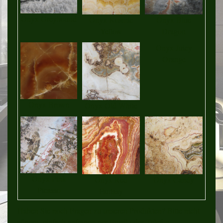
Onyx Greyhound
Onyx Kosmic
Onyx Blue
Yellow
Dragon
Onyx Juicy
Orange
Onyx Brown
Onyx Old White
Onyx Pink
Onyx Red
Onyx Candy
Picasso
Fantasy
Haben Sie noch Fragen zu unseren Produkten? Bitte nicht
zögern, einfach anfragen per Email oder Telefon.