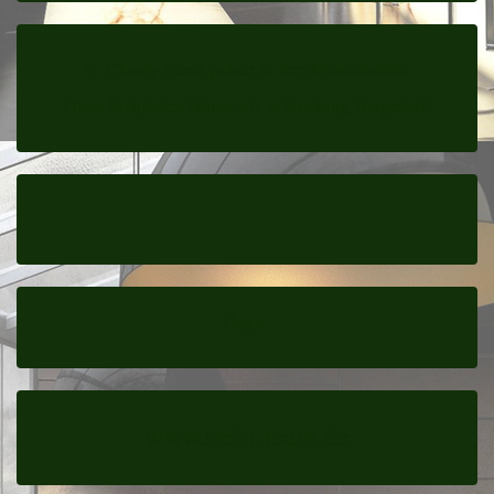
O. Cloudy Persia poliert in 2cm Materialstärke.
Diese Rohplatten führen wir in Hamburg-Bergedorf.
Onyx
www.stein-team.de