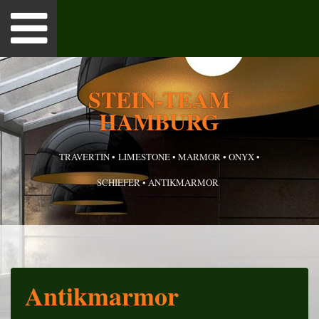
Toggle
navigation
TSEITE
STEIN-TEAM
HAMBURG
 UNS
UKTE
TRAVERTIN • LIMESTONE • MARMOR • ONYX •
SCHIEFER • ANTIKMARMOR
RENZAUSZUG
TAKT
ESSUM
Antikmarmor
S